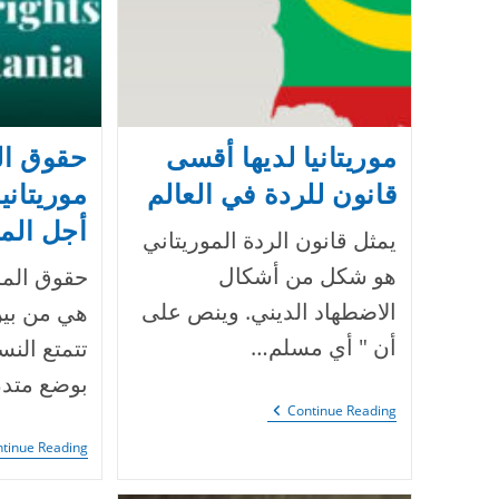
موريتانيا لديها أقسى
حقوق ال
قانون للردة في العالم
موريتاني
أجل المس
يمثل قانون الردة الموريتاني
هو شكل من أشكال
حقوق المرأ
الاضطهاد الديني. وينص على
هي من بين 
أن " أي مسلم…
تتمتع النس
بوضع متدن
موريتانيا
Continue Reading
لديها
أقسى
tinue Reading
قانون
للردة