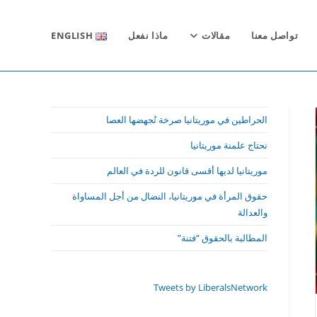
تواصل معنا
مقالات
ماذا نفعل
ENGLISH
الحراطين في موريتانيا صرخة تُجهضها العصا
نحتاج علمنة موريتانيا
موريتانيا لديها أقسى قانون للردة في العالم
حقوق المرأة في موريتانيا، النضال من أجل المساواة
والعدالة
المطالبة بالحقوق “فتنة”
Tweets by LiberalsNetwork