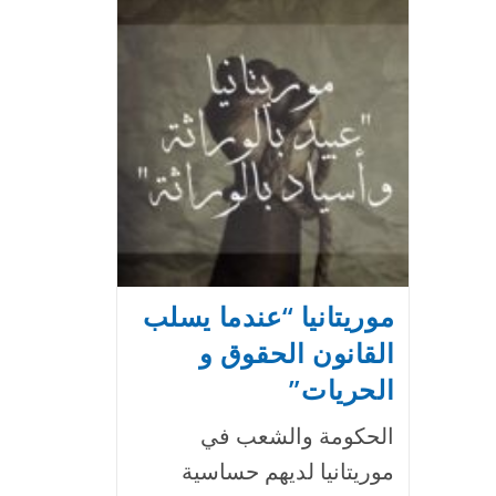
في
العالم
موريتانيا “عندما يسلب
القانون الحقوق و
الحريات”
الحكومة والشعب في
موريتانيا لديهم حساسية