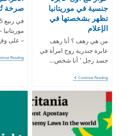
جنسية في موريتانيا
صرخة تُ
تظهر بشخصتها في
الإعلام
موريتانيا 
– على وق
من هي رهف ؟ أنا رهف
عابرة جندرية روح امرأة في
tinue Reading
جسد رجل ٬ أنا شخص…
حوار
Continue Reading
مع
أول
عابرة
جنسية
في
موريتانيا
تظهر
بشخصتها
في
الإعلام