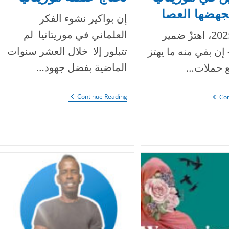
جهضها العصا
إن بواكير نشوء الفكر
العلماني في موريتانيا لم
في ربيع 2025، اهتزّ ضمير
تتبلور إلا خلال العشر سنوات
– إن بقي منه ما يهتز
الماضية بفضل جهود…
ع حملات…
نحتاج
الحراطين
Continue Reading
Con
علمنة
في
موريتانيا
موريتانيا
صرخة
تُجهضها
العصا