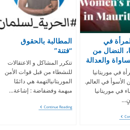
مرأة في
المطالبة بالحقوق
ا، النضال من
“فتنة”
اواة والعدالة
تتكرر المشاكل و الاعتقالات
للنشطاء من قبل قوات الأمن
ة في موريتانيا
الموريتانيالتهمة هي دائمًا
الأسوأ في العالم.
مبهمة وفضفاضة : إشاعة…
اء في موريتانيا
ٍ…
المطالبة
Continue Reading
بالحقوق
“فتنة”
حقوق
Con
المرأة
في