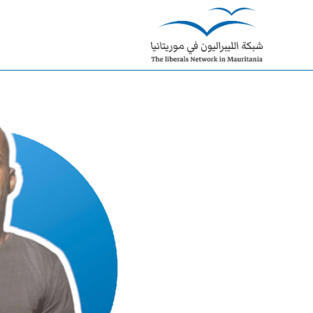
Ski
t
conten