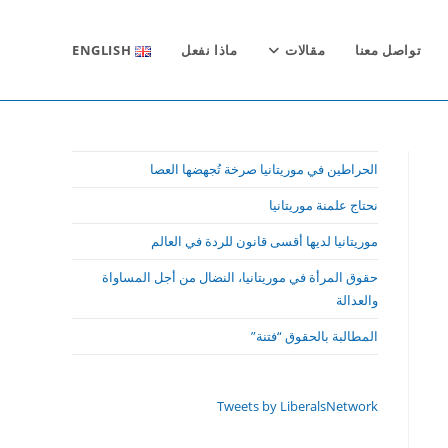
تواصل معنا
مقالات
ماذا نفعل
ENGLISH
الحراطين في موريتانيا صرخة تُجهضها العصا
نحتاج علمنة موريتانيا
موريتانيا لديها أقسى قانون للردة في العالم
حقوق المرأة في موريتانيا، النضال من أجل المساواة
والعدالة
المطالبة بالحقوق “فتنة”
Tweets by LiberalsNetwork